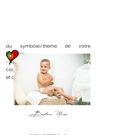
Optez pour des images aériennes
pour immortaliser :
- votre lieu de réception,
- votre
photo géante de groupe (sous
l'aspect d'un coeur, de vos initiales ou
du symbole/thème de votre
mariage,
- quelque-unes de
vos photos de
couple pour un rendu plus artistique
et original !
Baptême Menzo