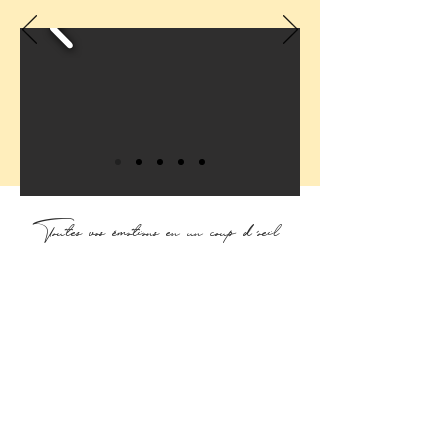
Toutes vos émotions en un coup d'oeil
PHOTOS PAR DRONE
Cette option donnera une touche
créative exceptionnelle à votre
reportage photo et vidéo de
mariage
(réalisable sous réserve des
conditions météos et règlementaires)
.