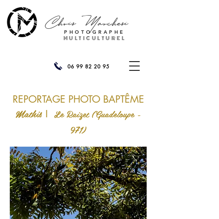
Chris
Marchesi
PHOTOGRAPHE
MULTICULTUREL
06 99 82 20 95
REPORTAGE PHOTO BAPTÊME
Mathis
Le Raizet (
Guadeloupe
-
I
971
)