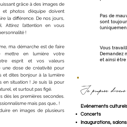
uissant grâce à des images de
e et photos d’équipe doivent
Pas de mauva
re la différence. De nos jours,
sont toujour
. Attirez l’attention en vous
(uniquement
ersonnalité !
m
isme,
a démarche est de faire
Vous travai
e mettre en lumière votre
Demandez mo
et ainsi êtr
tre esprit et vos valeurs
 une dose de créativité pour
s et dites bonjour à la lumière
s en situation ! Je suis là pour
Je propose divers
urel, et surtout pas figé.
us dès les premières secondes.
ssionnalisme mais pas que… !
Evénements culturels 
aduire en images de plusieurs
Concerts
Inaugurations, salon