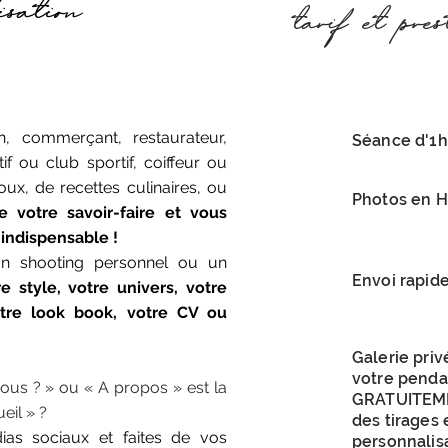
isation
tarif et pres
n, commerçant, restaurateur,
Séance d'1h
 ou club sportif, coiffeur ou
oux, de recettes culinaires, ou
Photos en 
e votre savoir-faire et vous
indispensable !
un shooting personnel ou un
Envoi rapid
e style, votre univers, votre
votre look book, votre CV ou
Galerie priv
votre penda
us ? » ou « A propos » est la
GRATUITEME
eil » ?
des tirages 
as sociaux et faites de vos
personnalis