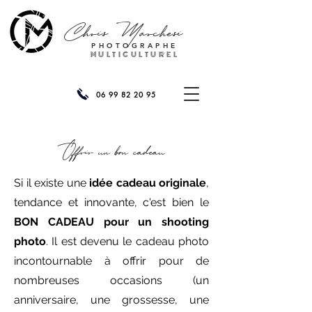
Chris
Marchesi
PHOTOGRAPHE
MULTICULTUREL
06 99 82 20 95
Offrir un bon cadeau
Si il existe une
idée cadeau originale
,
tendance et innovante, c'est bien le
BON CADEAU pour un shooting
photo
. Il est devenu le cadeau photo
incontournable à offrir pour de
nombreuses occasions (un
anniversaire, une grossesse, une