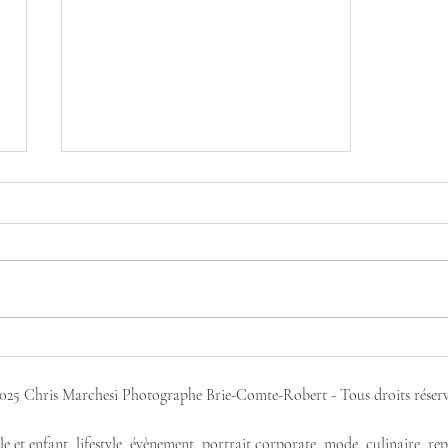
Concours macro-photo à Servon
e
025 Chris Marchesi Photographe Brie-Comte-Robert -
Tous droits réser
 et enfant, lifestyle, évènement, portrait corporate, mode, culinaire, re