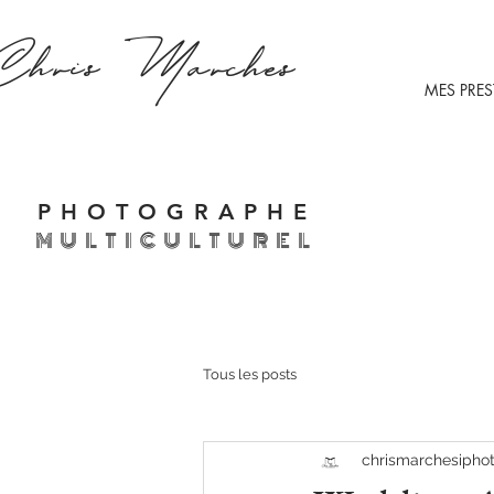
Chris
Marches
MES PRE
PHOTOGRAPHE
MULTICULTUREL
Tous les posts
chrismarchesipho