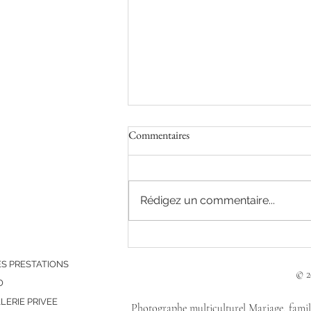
Commentaires
Rédigez un commentaire...
Un mariage d'hiver au Domaine d
Malassise
S PRESTATIONS
© 2
O
LERIE PRIVEE
Photographe multiculturel Mariage, famille