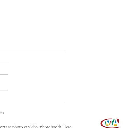
vés
portage photo et vidéo, photobooth, livre