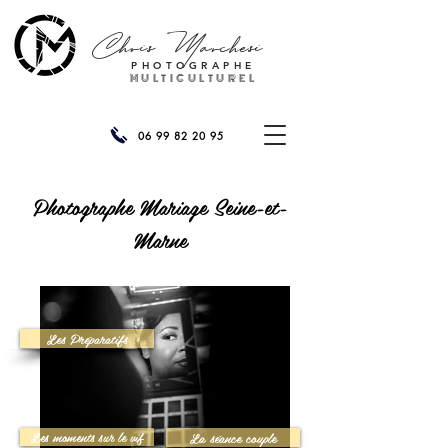
Chris
Marchesi
PHOTOGRAPHE
MULTICULTUREL
06 99 82 20 95
Photographe Mariage Seine-et-
Marne
Les Préparatifs
Les moments sur le vif
La séance couple