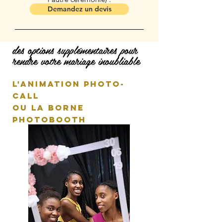
Demandez un devis
des options supplémentaires
pour
rendre votre mariage inoubliable
L'ANIMATION PHOTO-
call
ou la borne
photobooth