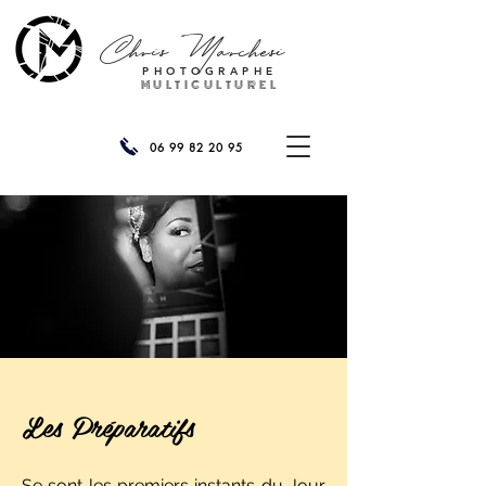
Chris
Marchesi
PHOTOGRAPHE
MULTICULTUREL
06 99 82 20 95
Les Préparatifs
Se sont les premiers instants du Jour