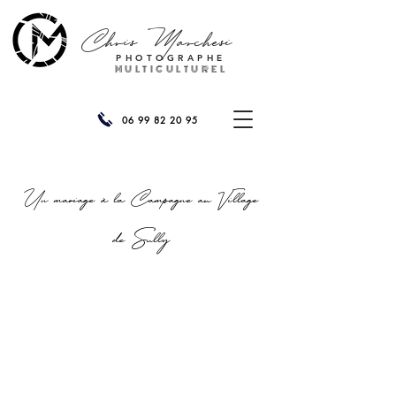
Chris
Marchesi
PHOTOGRAPHE
MULTICULTUREL
06 99 82 20 95
Un mariage à la Campagne au Village
de Sully