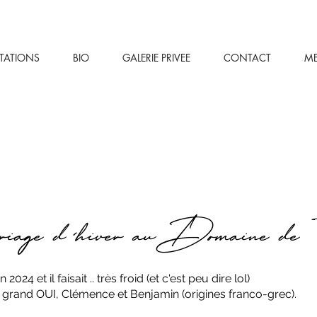
STATIONS
BIO
GALERIE PRIVEE
CONTACT
M
riage d'hiver auDomaine de 
024 et il faisait .. très froid (et c'est peu dire lol)
 grand OUI, Clémence et Benjamin (origines franco-grec).